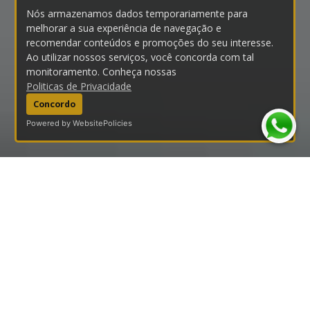
Nós armazenamos dados temporariamente para
melhorar a sua experiência de navegação e
recomendar conteúdos e promoções do seu interesse.
Ao utilizar nossos serviços, você concorda com tal
monitoramento. Conheça nossas
Politicas de Privacidade
Concordo
Powered by WebsitePolicies
APRESENTAÇÃO, MISSÃO, VISÃO E VALORES
SOBRE A EMPÓRIO ÓPTICO
A Empório Óptico se concretiza após anos de estudo
mercadológico‚ utilizando sempre as últimas inovações
tecnológicas‚ atendendo todos os requisitos de